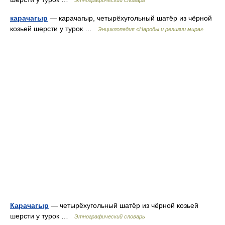
Этнографический словарь
карачагыр
— карачагыр, четырёхугольный шатёр из чёрной
козьей шерсти у турок …
Энциклопедия «Народы и религии мира»
Карачагыр
— четырёхугольный шатёр из чёрной козьей
шерсти у турок …
Этнографический словарь