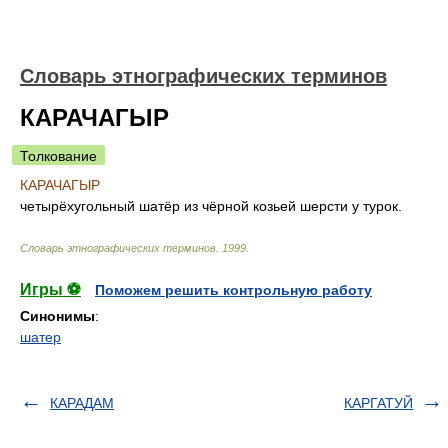
Словарь этнографических терминов
КАРАЧАГЫР
Толкование
КАРАЧАГЫР
четырёхугольный шатёр из чёрной козьей шерсти у турок.
Словарь этнографических терминов
.
1999
.
Игры ⚽
Поможем решить контрольную работу
Синонимы
:
шатер
КАРАДАМ
КАРГАТУЙ