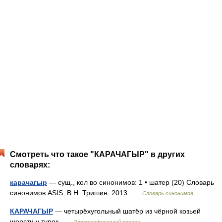
Смотреть что такое "КАРАЧАГЫР" в других
словарях:
карачагыр
— сущ., кол во синонимов: 1 • шатер (20) Словарь
синонимов ASIS. В.Н. Тришин. 2013 …
Словарь синонимов
КАРАЧАГЫР
— четырёхугольный шатёр из чёрной козьей
шерсти у турок …