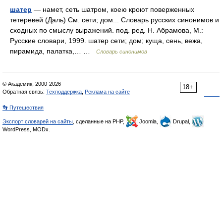
шатер
— намет, сеть шатром, коею кроют поверженных
тетеревей (Даль) См. сети; дом... Словарь русских синонимов и
сходных по смыслу выражений. под. ред. Н. Абрамова, М.:
Русские словари, 1999. шатер сети; дом; куща, сень, вежа,
пирамида, палатка,… …
Словарь синонимов
© Академик, 2000-2026
18+
Обратная связь:
Техподдержка
,
Реклама на сайте
👣 Путешествия
Экспорт словарей на сайты
, сделанные на PHP,
Joomla,
Drupal,
WordPress, MODx.